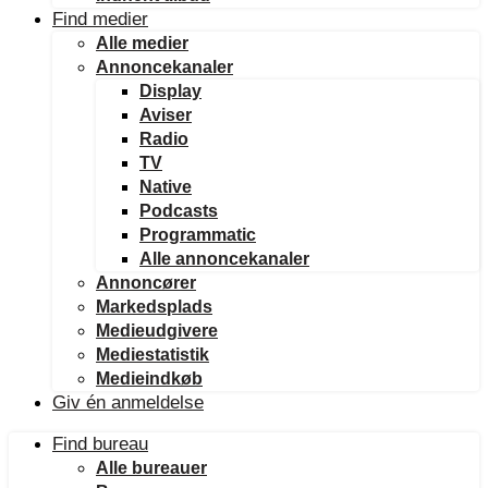
Find medier
Alle medier
Annoncekanaler
Display
Aviser
Radio
TV
Native
Podcasts
Programmatic
Alle annoncekanaler
Annoncører
Markedsplads
Medieudgivere
Mediestatistik
Medieindkøb
Giv én anmeldelse
Find bureau
Alle bureauer