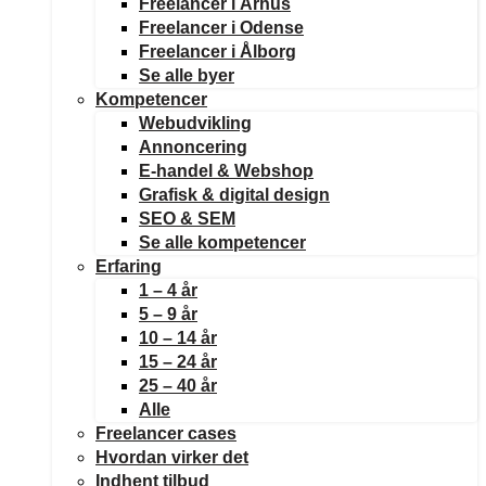
Freelancer i Århus
Freelancer i Odense
Freelancer i Ålborg
Se alle byer
Kompetencer
Webudvikling
Annoncering
E-handel & Webshop
Grafisk & digital design
SEO & SEM
Se alle kompetencer
Erfaring
1 – 4 år
5 – 9 år
10 – 14 år
15 – 24 år
25 – 40 år
Alle
Freelancer cases
Hvordan virker det
Indhent tilbud