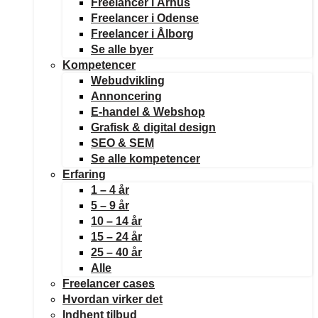
Freelancer i Århus
Freelancer i Odense
Freelancer i Ålborg
Se alle byer
Kompetencer
Webudvikling
Annoncering
E-handel & Webshop
Grafisk & digital design
SEO & SEM
Se alle kompetencer
Erfaring
1 – 4 år
5 – 9 år
10 – 14 år
15 – 24 år
25 – 40 år
Alle
Freelancer cases
Hvordan virker det
Indhent tilbud