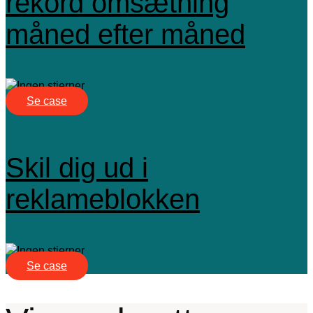
rekord omsætning
måned efter måned
Se case
Skil dig ud i
reklameblokken
Se case