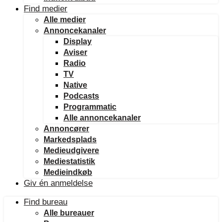
Find medier
Alle medier
Annoncekanaler
Display
Aviser
Radio
TV
Native
Podcasts
Programmatic
Alle annoncekanaler
Annoncører
Markedsplads
Medieudgivere
Mediestatistik
Medieindkøb
Giv én anmeldelse
Find bureau
Alle bureauer