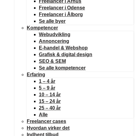
Freelancer i Århus
Freelancer i Odense
Freelancer i Ålborg
Se alle byer
Kompetencer
Webudvikling
Annoncering
E-handel & Webshop
Grafisk & digital design
SEO & SEM
Se alle kompetencer
Erfaring
1 – 4 år
5 – 9 år
10 – 14 år
15 – 24 år
25 – 40 år
Alle
Freelancer cases
Hvordan virker det
Indhent tilbud