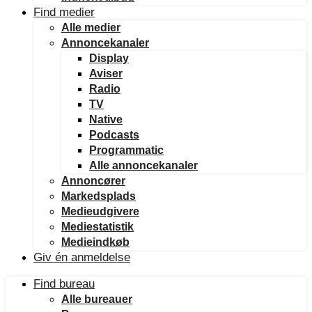
Find medier
Alle medier
Annoncekanaler
Display
Aviser
Radio
TV
Native
Podcasts
Programmatic
Alle annoncekanaler
Annoncører
Markedsplads
Medieudgivere
Mediestatistik
Medieindkøb
Giv én anmeldelse
Find bureau
Alle bureauer