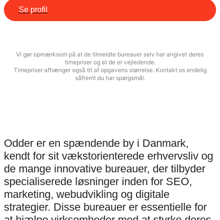
Se profil
Vi gør opmærksom på at de tilmeldte bureauer selv har angivet deres
timepriser og at de er vejledende.
Timepriser afhænger også tit af opgavens størrelse. Kontakt os endelig
såfremt du har spørgsmål.
Odder er en spændende by i Danmark,
kendt for sit vækstorienterede erhvervsliv og
de mange innovative bureauer, der tilbyder
specialiserede løsninger inden for SEO,
marketing, webudvikling og digitale
strategier. Disse bureauer er essentielle for
at hjælpe virksomheder med at styrke deres