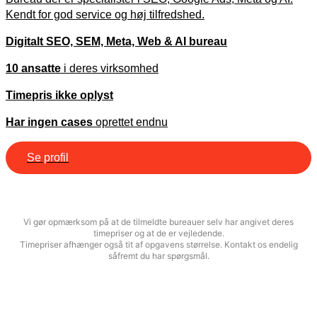
Kendt for god service og høj tilfredshed.
Digitalt SEO, SEM, Meta, Web & AI bureau
10 ansatte
i deres virksomhed
Timepris ikke oplyst
Har ingen cases
oprettet endnu
Se profil
Vi gør opmærksom på at de tilmeldte bureauer selv har angivet deres
timepriser og at de er vejledende.
Timepriser afhænger også tit af opgavens størrelse. Kontakt os endelig
såfremt du har spørgsmål.