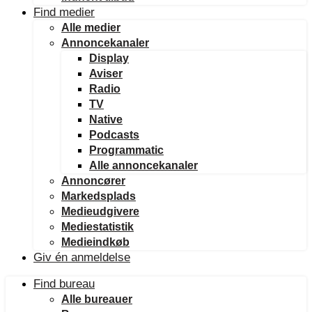
Find medier
Alle medier
Annoncekanaler
Display
Aviser
Radio
TV
Native
Podcasts
Programmatic
Alle annoncekanaler
Annoncører
Markedsplads
Medieudgivere
Mediestatistik
Medieindkøb
Giv én anmeldelse
Find bureau
Alle bureauer