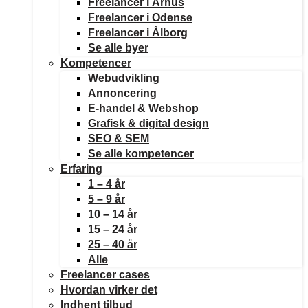
Freelancer i Århus
Freelancer i Odense
Freelancer i Ålborg
Se alle byer
Kompetencer
Webudvikling
Annoncering
E-handel & Webshop
Grafisk & digital design
SEO & SEM
Se alle kompetencer
Erfaring
1 – 4 år
5 – 9 år
10 – 14 år
15 – 24 år
25 – 40 år
Alle
Freelancer cases
Hvordan virker det
Indhent tilbud