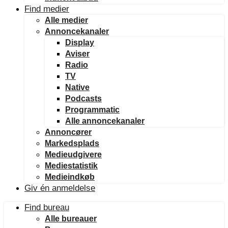
Find medier
Alle medier
Annoncekanaler
Display
Aviser
Radio
TV
Native
Podcasts
Programmatic
Alle annoncekanaler
Annoncører
Markedsplads
Medieudgivere
Mediestatistik
Medieindkøb
Giv én anmeldelse
Find bureau
Alle bureauer