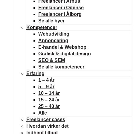
Freelancer i Århus
Freelancer i Odense
Freelancer i Ålborg
Se alle byer
Kompetencer
Webudvikling
Annoncering
E-handel & Webshop
Grafisk & digital design
SEO & SEM
Se alle kompetencer
Erfaring
1 – 4 år
5 – 9 år
10 – 14 år
15 – 24 år
25 – 40 år
Alle
Freelancer cases
Hvordan virker det
Indhent tilbud