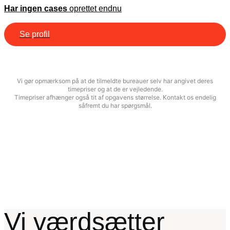
Har ingen cases
oprettet endnu
Se profil
Vi gør opmærksom på at de tilmeldte bureauer selv har angivet deres
timepriser og at de er vejledende.
Timepriser afhænger også tit af opgavens størrelse. Kontakt os endelig
såfremt du har spørgsmål.
Vi værdsætter