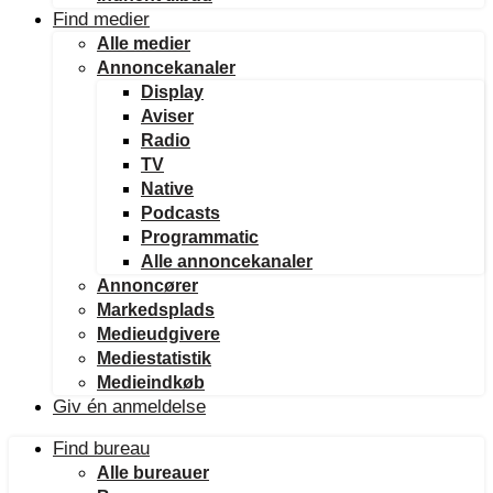
Find medier
Alle medier
Annoncekanaler
Display
Aviser
Radio
TV
Native
Podcasts
Programmatic
Alle annoncekanaler
Annoncører
Markedsplads
Medieudgivere
Mediestatistik
Medieindkøb
Giv én anmeldelse
Find bureau
Alle bureauer