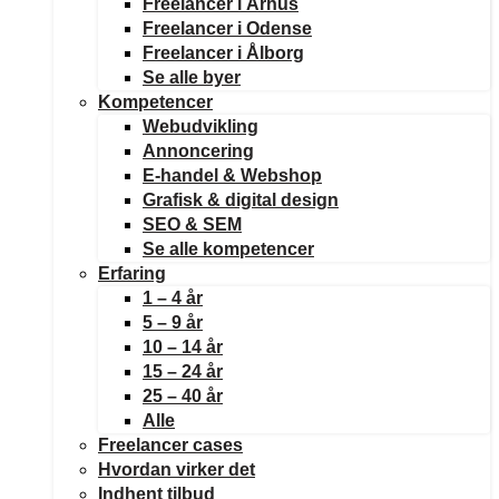
Freelancer i Århus
Freelancer i Odense
Freelancer i Ålborg
Se alle byer
Kompetencer
Webudvikling
Annoncering
E-handel & Webshop
Grafisk & digital design
SEO & SEM
Se alle kompetencer
Erfaring
1 – 4 år
5 – 9 år
10 – 14 år
15 – 24 år
25 – 40 år
Alle
Freelancer cases
Hvordan virker det
Indhent tilbud