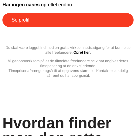
Har ingen cases
oprettet endnu
Se profil
Du skal være logget ind med en gratis virksomhedsadgang for at kunne se
alle freelancere:
.
Opret her
Vi gør opmærksom på at de tilmeldte freelancere selv har angivet deres
timepriser og at de er vejledende.
Timepriser afhænger også tit af opgavens størrelse. Kontakt os endelig
såfremt du har spørgsmål.
Hvordan finder