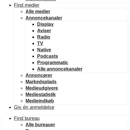
Find medier
Alle medier
Annoncekanaler
Display
Aviser
Radio
TV
Native
Podcasts
Programmatic
Alle annoncekanaler
Annoncører
Markedsplads
Medieudgivere
Mediestatistik
Medieindkøb
Giv én anmeldelse
Find bureau
Alle bureauer