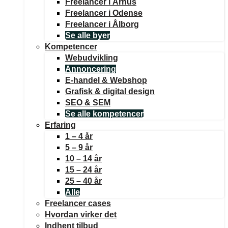
Freelancer i Århus
Freelancer i Odense
Freelancer i Ålborg
Se alle byer
Kompetencer
Webudvikling
Annoncering
E-handel & Webshop
Grafisk & digital design
SEO & SEM
Se alle kompetencer
Erfaring
1 – 4 år
5 – 9 år
10 – 14 år
15 – 24 år
25 – 40 år
Alle
Freelancer cases
Hvordan virker det
Indhent tilbud