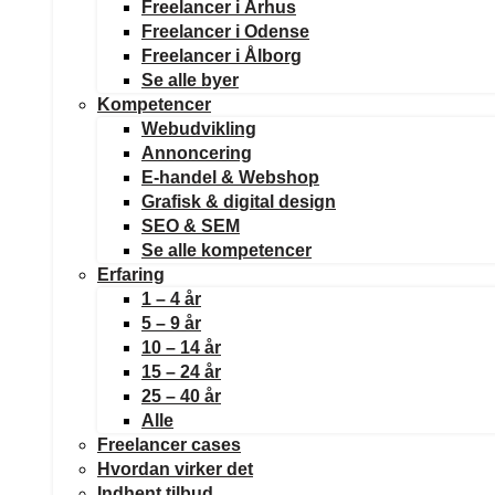
Freelancer i Århus
Freelancer i Odense
Freelancer i Ålborg
Se alle byer
Kompetencer
Webudvikling
Annoncering
E-handel & Webshop
Grafisk & digital design
SEO & SEM
Se alle kompetencer
Erfaring
1 – 4 år
5 – 9 år
10 – 14 år
15 – 24 år
25 – 40 år
Alle
Freelancer cases
Hvordan virker det
Indhent tilbud