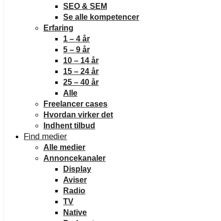
SEO & SEM
Se alle kompetencer
Erfaring
1 – 4 år
5 – 9 år
10 – 14 år
15 – 24 år
25 – 40 år
Alle
Freelancer cases
Hvordan virker det
Indhent tilbud
Find medier
Alle medier
Annoncekanaler
Display
Aviser
Radio
TV
Native