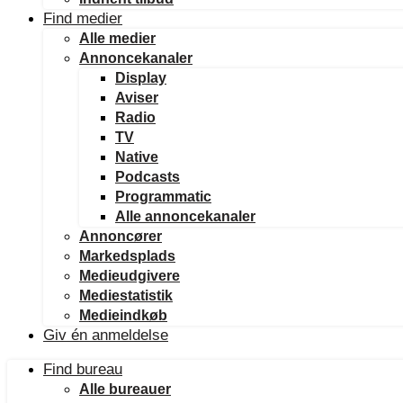
Find medier
Alle medier
Annoncekanaler
Display
Aviser
Radio
TV
Native
Podcasts
Programmatic
Alle annoncekanaler
Annoncører
Markedsplads
Medieudgivere
Mediestatistik
Medieindkøb
Giv én anmeldelse
Find bureau
Alle bureauer