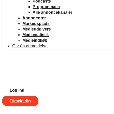
Podcasts
Programmatic
Alle annoncekanaler
Annoncører
Markedsplads
Medieudgivere
Mediestatistik
Medieindkøb
Giv én anmeldelse
Log ind
Tilmeld dig