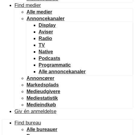
Find medier
Alle medier
Annoncekanaler
Display
Aviser
Radio
TV
Native
Podcasts
Programmatic
Alle annoncekanaler
Annoncører
Markedsplads
Medieudgivere
Mediestatistik
Medieindkøb
Giv én anmeldelse
Find bureau
Alle bureauer