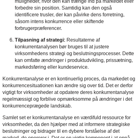
muligheder, hvor den kan trænge ind på markedet eller
forbedre sin position. Samtidig kan den også
identificere trusler, der kan påvirke dens forretning,
såsom intens konkurrence eller skiftende
forbrugerpræferencer.
Tilpasning af strategi:
Resultaterne af
konkurrentanalysen bør bruges til at justere
virksomhedens strategi og beslutningsprocesser. Dette
kan omfatte ændringer i produktudvikling, prissætning,
markedsføring eller kundeservice.
Konkurrentanalyse er en kontinuerlig proces, da markedet og
konkurrencesituationen kan ændre sig over tid. Det er derfor
vigtigt for virksomheder at opdatere deres konkurrentanalyse
regelmæssigt og forblive opmærksomme på ændringer i det
konkurrenceprægede landskab.
Samlet set er konkurrentanalyse en værdifuld ressource for
virksomheder, da den hjælper med at informere strategiske
beslutninger og bidrager til en dybere forståelse af det
marked, de opererer i. Det er en vigtig komponent i at opnå