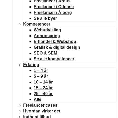
Freelancer i Århus
Freelancer i Odense
Freelancer i Ålborg
Se alle byer
Kompetencer
Webudvikling
Annoncering
E-handel & Webshop
Grafisk & digital design
SEO & SEM
Se alle kompetencer
Erfaring
1 – 4 år
5 – 9 år
10 – 14 år
15 – 24 år
25 – 40 år
Alle
Freelancer cases
Hvordan virker det
Indhent tilbud