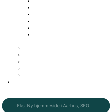
TV
Native
Podcasts
Programmatic
Alle
annoncekanaler
Annoncører
Markedsplads
Medieudgivere
Mediestatistik
Medieindkøb
Giv én anmeldelse
Hvad skal vi matche jer med? (Og evt. hvor i landet?)