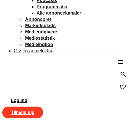
Podcasts
Programmatic
Alle annoncekanaler
Annoncører
Markedsplads
Medieudgivere
Mediestatistik
Medieindkøb
Giv én anmeldelse
Log ind
Tilmeld dig