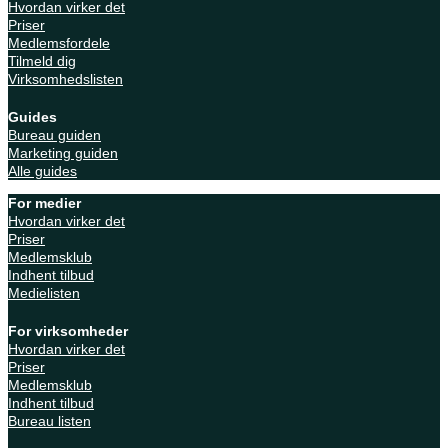
Hvordan virker det
Priser
Medlemsfordele
Tilmeld dig
Virksomhedslisten
Guides
Bureau guiden
Marketing guiden
Alle guides
For medier
Hvordan virker det
Priser
Medlemsklub
Indhent tilbud
Medielisten
For virksomheder
Hvordan virker det
Priser
Medlemsklub
Indhent tilbud
Bureau listen