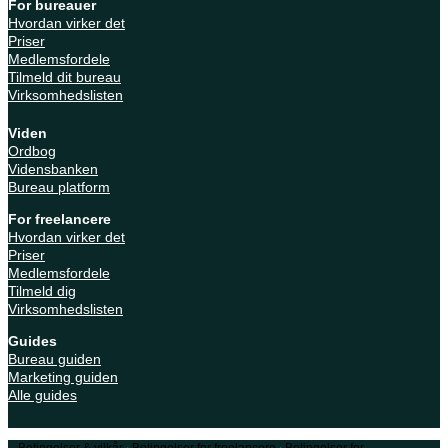
For bureauer
Hvordan virker det
Priser
Medlemsfordele
Tilmeld dit bureau
Virksomhedslisten
Viden
Ordbog
Vidensbanken
Bureau platform
For freelancere
Hvordan virker det
Priser
Medlemsfordele
Tilmeld dig
Virksomhedslisten
Guides
Bureau guiden
Marketing guiden
Alle guides
·
·
Betingelser & vilkår
Betingelser for freelancere
Betingelser for