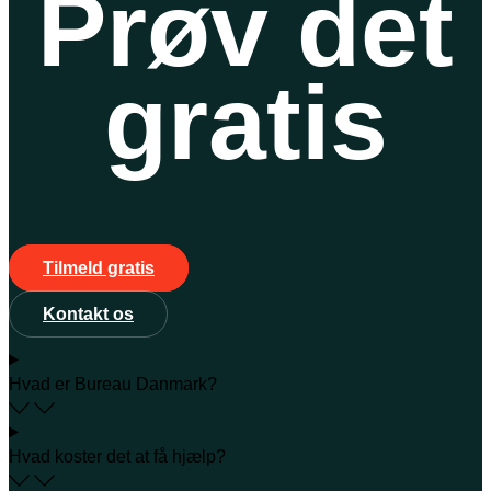
Prøv det
gratis
Tilmeld gratis
Kontakt os
Hvad er Bureau Danmark?
Hvad koster det at få hjælp?