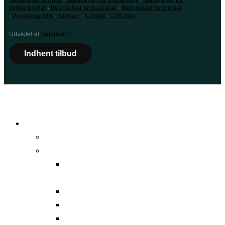
·
·
virksomheder
Betingelser for bureauer
Betingelser for medier
·
·
·
·
Privatlivspolitik
Sitemap
Kontakt
CVR Intel
Udviklet af
Sampedro
Indhent tilbud
Find bureau
Alle bureauer
Byer
Bureau i
København
Bureau i Århus
Bureau i Odense
Bureau i Ålborg