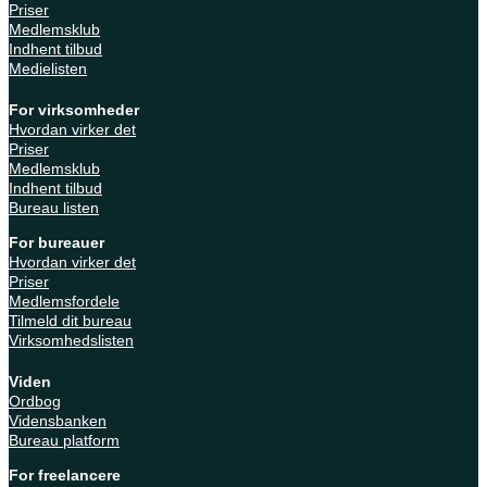
Priser
Medlemsklub
Indhent tilbud
Medielisten
For virksomheder
Hvordan virker det
Priser
Medlemsklub
Indhent tilbud
Bureau listen
For bureauer
Hvordan virker det
Priser
Medlemsfordele
Tilmeld dit bureau
Virksomhedslisten
Viden
Ordbog
Vidensbanken
Bureau platform
For freelancere