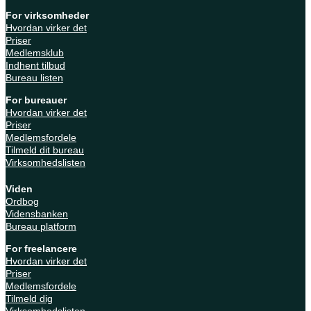
For virksomheder
Hvordan virker det
Priser
Medlemsklub
Indhent tilbud
Bureau listen
For bureauer
Hvordan virker det
Priser
Medlemsfordele
Tilmeld dit bureau
Virksomhedslisten
Viden
Ordbog
Vidensbanken
Bureau platform
For freelancere
Hvordan virker det
Priser
Medlemsfordele
Tilmeld dig