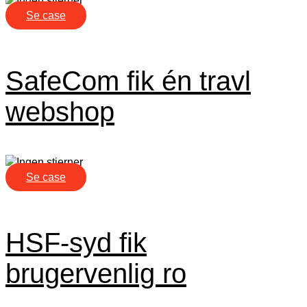
Se case
SafeCom fik én travl
webshop
Se case
HSF-syd fik
brugervenlig ro