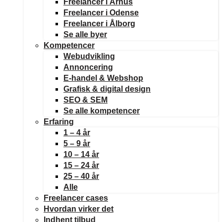
Freelancer i Århus
Freelancer i Odense
Freelancer i Ålborg
Se alle byer
Kompetencer
Webudvikling
Annoncering
E-handel & Webshop
Grafisk & digital design
SEO & SEM
Se alle kompetencer
Erfaring
1 – 4 år
5 – 9 år
10 – 14 år
15 – 24 år
25 – 40 år
Alle
Freelancer cases
Hvordan virker det
Indhent tilbud