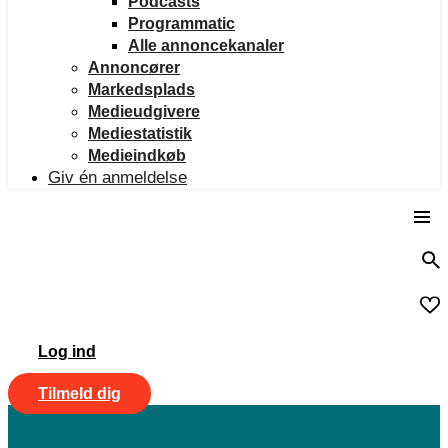
Podcasts
Programmatic
Alle annoncekanaler
Annoncører
Markedsplads
Medieudgivere
Mediestatistik
Medieindkøb
Giv én anmeldelse
Log ind
Tilmeld dig