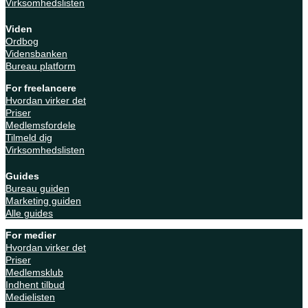
Virksomhedslisten
Viden
Ordbog
Vidensbanken
Bureau platform
For freelancere
Hvordan virker det
Priser
Medlemsfordele
Tilmeld dig
Virksomhedslisten
Guides
Bureau guiden
Marketing guiden
Alle guides
For medier
Hvordan virker det
Priser
Medlemsklub
Indhent tilbud
Medielisten