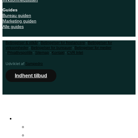
Virksomhedslisten
Guides
Bureau guiden
Marketing guiden
Alle guides
·
·
Betingelser & vilkår
Betingelser for freelancere
Betingelser for
·
·
virksomheder
Betingelser for bureauer
Betingelser for medier
·
·
·
·
Privatlivspolitik
Sitemap
Kontakt
CVR Intel
Udviklet af
Sampedro
Indhent tilbud
Find bureau
Alle bureauer
Byer