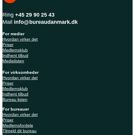
Ring
+45 29 90 25 43
Mail
info@bureaudanmark.dk
For medier
Hvordan virker det
Priser
Medlemsklub
Indhent tilbud
Medielisten
For virksomheder
Hvordan virker det
Priser
Medlemsklub
Indhent tilbud
Bureau listen
For bureauer
Hvordan virker det
Priser
Medlemsfordele
Tilmeld dit bureau