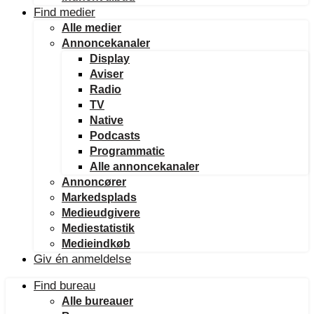
Find medier
Alle medier
Annoncekanaler
Display
Aviser
Radio
TV
Native
Podcasts
Programmatic
Alle annoncekanaler
Annoncører
Markedsplads
Medieudgivere
Mediestatistik
Medieindkøb
Giv én anmeldelse
Find bureau
Alle bureauer