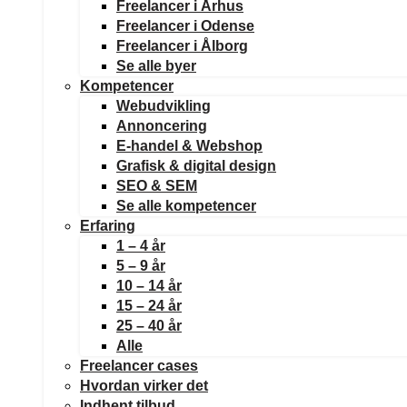
Freelancer i Århus
Freelancer i Odense
Freelancer i Ålborg
Se alle byer
Kompetencer
Webudvikling
Annoncering
E-handel & Webshop
Grafisk & digital design
SEO & SEM
Se alle kompetencer
Erfaring
1 – 4 år
5 – 9 år
10 – 14 år
15 – 24 år
25 – 40 år
Alle
Freelancer cases
Hvordan virker det
Indhent tilbud