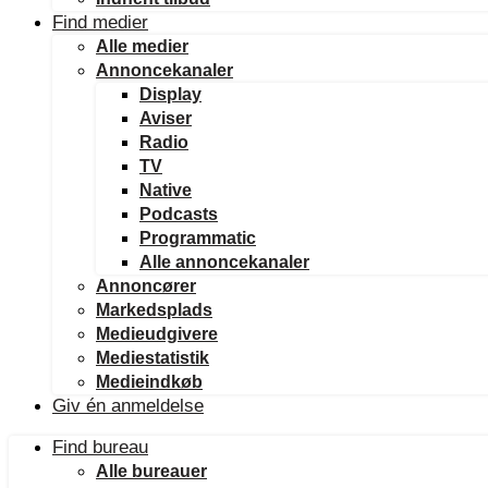
Find medier
Alle medier
Annoncekanaler
Display
Aviser
Radio
TV
Native
Podcasts
Programmatic
Alle annoncekanaler
Annoncører
Markedsplads
Medieudgivere
Mediestatistik
Medieindkøb
Giv én anmeldelse
Find bureau
Alle bureauer