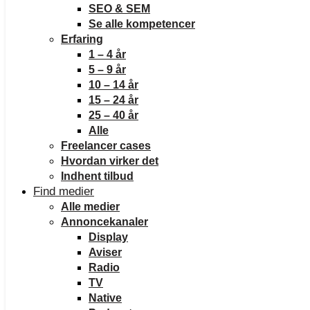
SEO & SEM
Se alle kompetencer
Erfaring
1 – 4 år
5 – 9 år
10 – 14 år
15 – 24 år
25 – 40 år
Alle
Freelancer cases
Hvordan virker det
Indhent tilbud
Find medier
Alle medier
Annoncekanaler
Display
Aviser
Radio
TV
Native