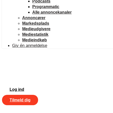
Podcasts
Programmatic
Alle annoncekanaler
Annoncører
Markedsplads
Medieudgivere
Mediestatistik
Medieindkøb
Giv én anmeldelse
Log ind
Tilmeld dig