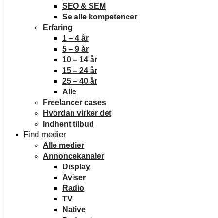
SEO & SEM
Se alle kompetencer
Erfaring
1 – 4 år
5 – 9 år
10 – 14 år
15 – 24 år
25 – 40 år
Alle
Freelancer cases
Hvordan virker det
Indhent tilbud
Find medier
Alle medier
Annoncekanaler
Display
Aviser
Radio
TV
Native