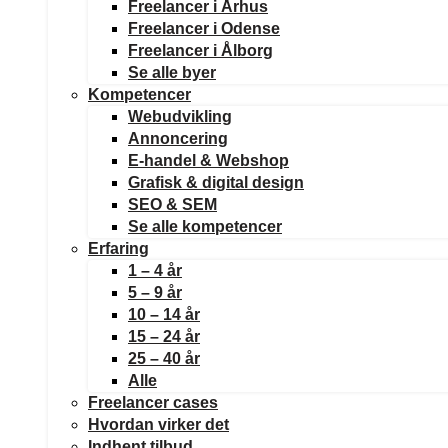
Freelancer i Århus
Freelancer i Odense
Freelancer i Ålborg
Se alle byer
Kompetencer
Webudvikling
Annoncering
E-handel & Webshop
Grafisk & digital design
SEO & SEM
Se alle kompetencer
Erfaring
1 – 4 år
5 – 9 år
10 – 14 år
15 – 24 år
25 – 40 år
Alle
Freelancer cases
Hvordan virker det
Indhent tilbud