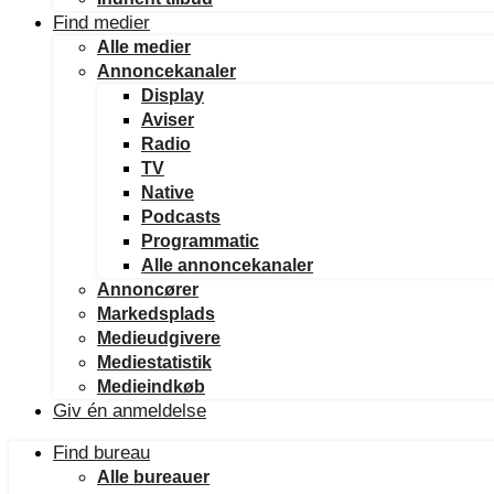
Find medier
Alle medier
Annoncekanaler
Display
Aviser
Radio
TV
Native
Podcasts
Programmatic
Alle annoncekanaler
Annoncører
Markedsplads
Medieudgivere
Mediestatistik
Medieindkøb
Giv én anmeldelse
Find bureau
Alle bureauer