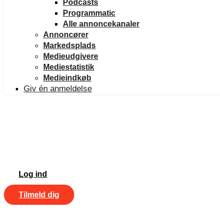
Podcasts
Programmatic
Alle annoncekanaler
Annoncører
Markedsplads
Medieudgivere
Mediestatistik
Medieindkøb
Giv én anmeldelse
Log ind
Tilmeld dig