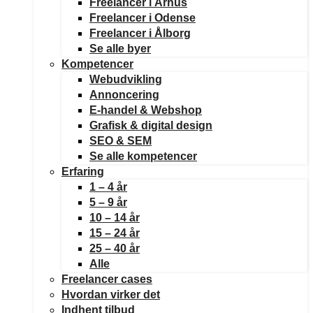
Freelancer i Århus
Freelancer i Odense
Freelancer i Ålborg
Se alle byer
Kompetencer
Webudvikling
Annoncering
E-handel & Webshop
Grafisk & digital design
SEO & SEM
Se alle kompetencer
Erfaring
1 – 4 år
5 – 9 år
10 – 14 år
15 – 24 år
25 – 40 år
Alle
Freelancer cases
Hvordan virker det
Indhent tilbud