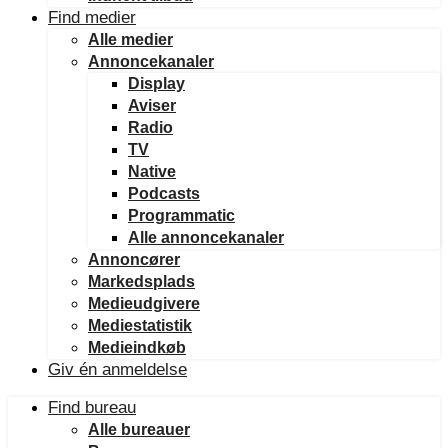
Find medier
Alle medier
Annoncekanaler
Display
Aviser
Radio
TV
Native
Podcasts
Programmatic
Alle annoncekanaler
Annoncører
Markedsplads
Medieudgivere
Mediestatistik
Medieindkøb
Giv én anmeldelse
Find bureau
Alle bureauer