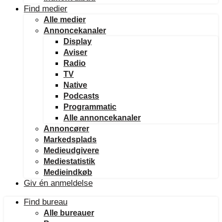
Find medier
Alle medier
Annoncekanaler
Display
Aviser
Radio
TV
Native
Podcasts
Programmatic
Alle annoncekanaler
Annoncører
Markedsplads
Medieudgivere
Mediestatistik
Medieindkøb
Giv én anmeldelse
Find bureau
Alle bureauer