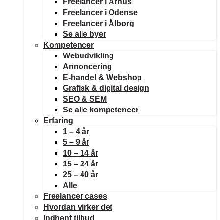
Freelancer i Århus
Freelancer i Odense
Freelancer i Ålborg
Se alle byer
Kompetencer
Webudvikling
Annoncering
E-handel & Webshop
Grafisk & digital design
SEO & SEM
Se alle kompetencer
Erfaring
1 – 4 år
5 – 9 år
10 – 14 år
15 – 24 år
25 – 40 år
Alle
Freelancer cases
Hvordan virker det
Indhent tilbud