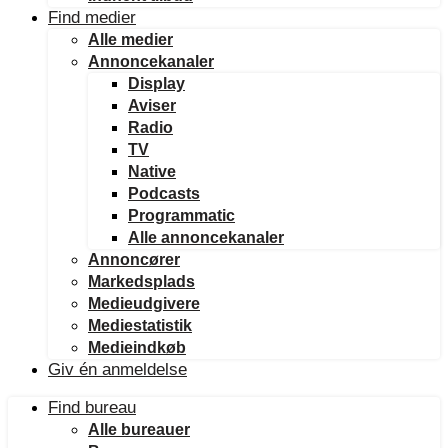
Find medier
Alle medier
Annoncekanaler
Display
Aviser
Radio
TV
Native
Podcasts
Programmatic
Alle annoncekanaler
Annoncører
Markedsplads
Medieudgivere
Mediestatistik
Medieindkøb
Giv én anmeldelse
Find bureau
Alle bureauer