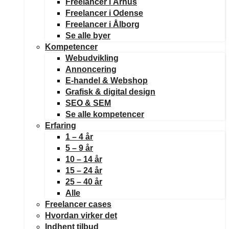
Freelancer i Århus
Freelancer i Odense
Freelancer i Ålborg
Se alle byer
Kompetencer
Webudvikling
Annoncering
E-handel & Webshop
Grafisk & digital design
SEO & SEM
Se alle kompetencer
Erfaring
1 – 4 år
5 – 9 år
10 – 14 år
15 – 24 år
25 – 40 år
Alle
Freelancer cases
Hvordan virker det
Indhent tilbud