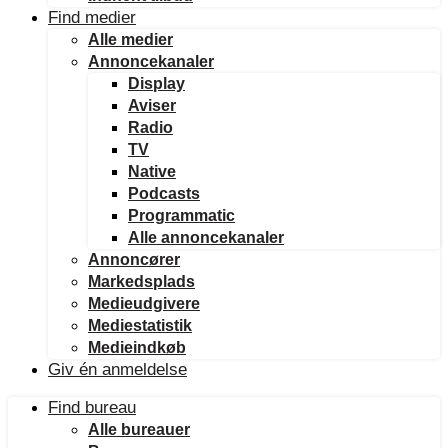
Find medier
Alle medier
Annoncekanaler
Display
Aviser
Radio
TV
Native
Podcasts
Programmatic
Alle annoncekanaler
Annoncører
Markedsplads
Medieudgivere
Mediestatistik
Medieindkøb
Giv én anmeldelse
Find bureau
Alle bureauer