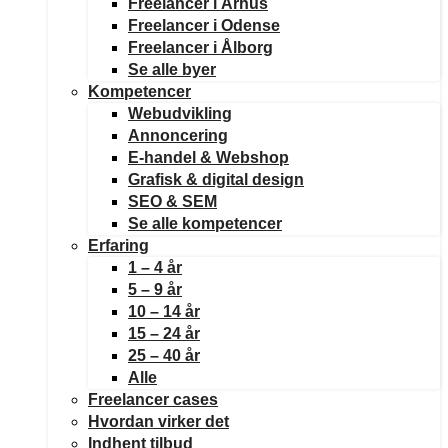
Freelancer i Århus
Freelancer i Odense
Freelancer i Ålborg
Se alle byer
Kompetencer
Webudvikling
Annoncering
E-handel & Webshop
Grafisk & digital design
SEO & SEM
Se alle kompetencer
Erfaring
1 – 4 år
5 – 9 år
10 – 14 år
15 – 24 år
25 – 40 år
Alle
Freelancer cases
Hvordan virker det
Indhent tilbud