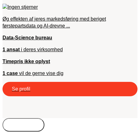
Øg effekten af jeres markedsføring med beriget
førstepartsdata og AI-drevne ...
Data-Science bureau
1 ansat
i deres virksomhed
Timepris ikke oplyst
1 case
vil de gerne vise dig
Se profil
Bureautyper
Kompetencer
Freelance
Byer
Timepris