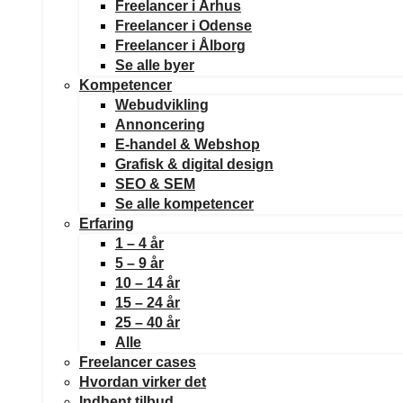
Freelancer i Århus
Freelancer i Odense
Freelancer i Ålborg
Se alle byer
Kompetencer
Webudvikling
Annoncering
E-handel & Webshop
Grafisk & digital design
SEO & SEM
Se alle kompetencer
Erfaring
1 – 4 år
5 – 9 år
10 – 14 år
15 – 24 år
25 – 40 år
Alle
Freelancer cases
Hvordan virker det
Indhent tilbud