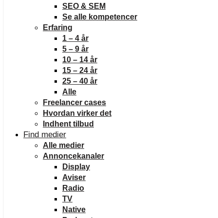
SEO & SEM
Se alle kompetencer
Erfaring
1 – 4 år
5 – 9 år
10 – 14 år
15 – 24 år
25 – 40 år
Alle
Freelancer cases
Hvordan virker det
Indhent tilbud
Find medier
Alle medier
Annoncekanaler
Display
Aviser
Radio
TV
Native