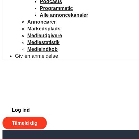
Podcasts
Programmatic
Alle annoncekanaler
Annoncører
Markedsplads
Medieudgivere
Mediestatistik
Medieindkøb
Giv én anmeldelse
Log ind
Tilmeld dig