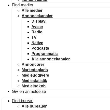
Find medier
Alle medier
Annoncekanaler
Display
Aviser
Radio
TV
Native
Podcasts
Programmatic
Alle annoncekanaler
Annoncører
Markedsplads
Medieudgivere
Mediestatistik
Medieindkøb
Giv én anmeldelse
Find bureau
Alle bureauer