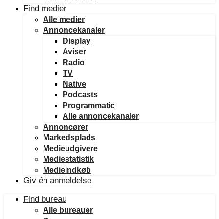
Find medier
Alle medier
Annoncekanaler
Display
Aviser
Radio
TV
Native
Podcasts
Programmatic
Alle annoncekanaler
Annoncører
Markedsplads
Medieudgivere
Mediestatistik
Medieindkøb
Giv én anmeldelse
Find bureau
Alle bureauer