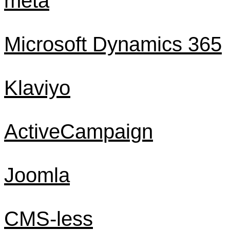
meta
Microsoft Dynamics 365
Klaviyo
ActiveCampaign
Joomla
CMS-less