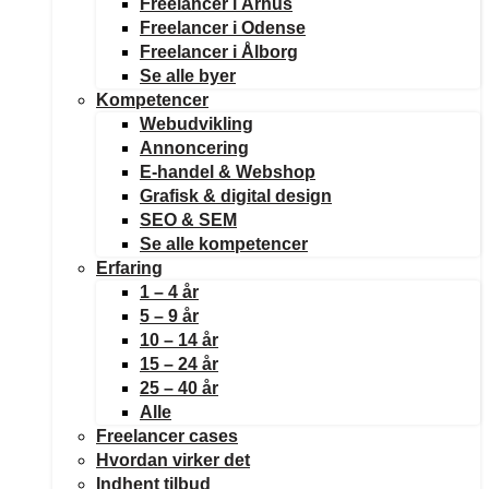
Freelancer i Århus
Freelancer i Odense
Freelancer i Ålborg
Se alle byer
Kompetencer
Webudvikling
Annoncering
E-handel & Webshop
Grafisk & digital design
SEO & SEM
Se alle kompetencer
Erfaring
1 – 4 år
5 – 9 år
10 – 14 år
15 – 24 år
25 – 40 år
Alle
Freelancer cases
Hvordan virker det
Indhent tilbud