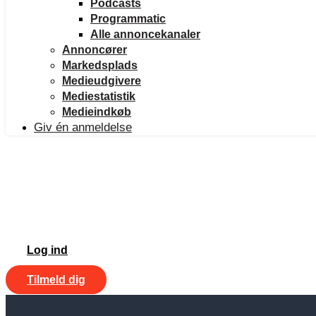
Podcasts
Programmatic
Alle annoncekanaler
Annoncører
Markedsplads
Medieudgivere
Mediestatistik
Medieindkøb
Giv én anmeldelse
Log ind
Tilmeld dig