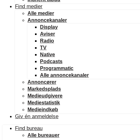
Find medier
Alle medier
Annoncekanaler
Display
Aviser
Radio
TV
Native
Podcasts
Programmatic
Alle annoncekanaler
Annoncører
Markedsplads
Medieudgivere
Mediestatistik
Medieindkøb
Giv én anmeldelse
Find bureau
Alle bureauer