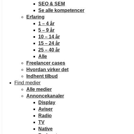
SEO & SEM
Se alle kompetencer
Erfaring
1 – 4 år
5 – 9 år
10 – 14 år
15 – 24 år
25 – 40 år
Alle
Freelancer cases
Hvordan virker det
Indhent tilbud
Find medier
Alle medier
Annoncekanaler
Display
Aviser
Radio
TV
Native