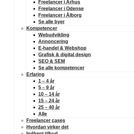
Freelancer i Århus
Freelancer i Odense
Freelancer i Ålborg
Se alle byer
Kompetencer
Webudvikling
Annoncering
E-handel & Webshop
Grafisk & digital design
SEO & SEM
Se alle kompetencer
Erfaring
1 – 4 år
5 – 9 år
10 – 14 år
15 – 24 år
25 – 40 år
Alle
Freelancer cases
Hvordan virker det
Indhent tilbud