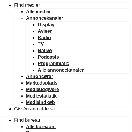
Find medier
Alle medier
Annoncekanaler
Display
Aviser
Radio
TV
Native
Podcasts
Programmatic
Alle annoncekanaler
Annoncører
Markedsplads
Medieudgivere
Mediestatistik
Medieindkøb
Giv én anmeldelse
Find bureau
Alle bureauer