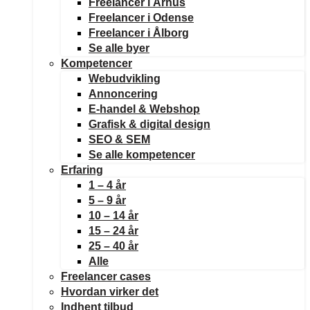
Freelancer i Århus
Freelancer i Odense
Freelancer i Ålborg
Se alle byer
Kompetencer
Webudvikling
Annoncering
E-handel & Webshop
Grafisk & digital design
SEO & SEM
Se alle kompetencer
Erfaring
1 – 4 år
5 – 9 år
10 – 14 år
15 – 24 år
25 – 40 år
Alle
Freelancer cases
Hvordan virker det
Indhent tilbud