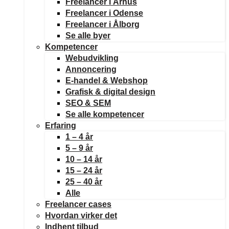
Freelancer i Århus
Freelancer i Odense
Freelancer i Ålborg
Se alle byer
Kompetencer
Webudvikling
Annoncering
E-handel & Webshop
Grafisk & digital design
SEO & SEM
Se alle kompetencer
Erfaring
1 – 4 år
5 – 9 år
10 – 14 år
15 – 24 år
25 – 40 år
Alle
Freelancer cases
Hvordan virker det
Indhent tilbud