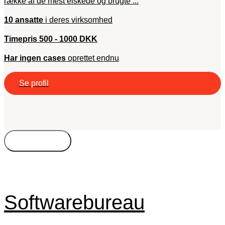
række af de mest elskede og brugte ...
10 ansatte
i deres virksomhed
Timepris 500 - 1000 DKK
Har ingen cases
oprettet endnu
Se profil
Bureautyper
Kompetencer
Freelance
Byer
Timepris
Softwarebureau