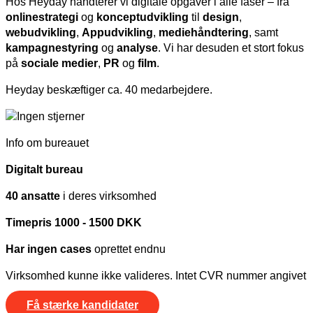
Hos Heyday håndterer vi digitale opgaver i alle faser – fra
onlinestrategi
og
konceptudvikling
til
design
,
webudvikling
,
Appudvikling
,
mediehåndtering
, samt
kampagnestyring
og
analyse
. Vi har desuden et stort fokus
på
sociale
medier
,
PR
og
film
.
Heyday beskæftiger ca. 40 medarbejdere.
Info om bureauet
Digitalt bureau
40 ansatte
i deres virksomhed
Timepris 1000 - 1500 DKK
Har ingen cases
oprettet endnu
Virksomhed kunne ikke valideres. Intet CVR nummer angivet
Få stærke kandidater