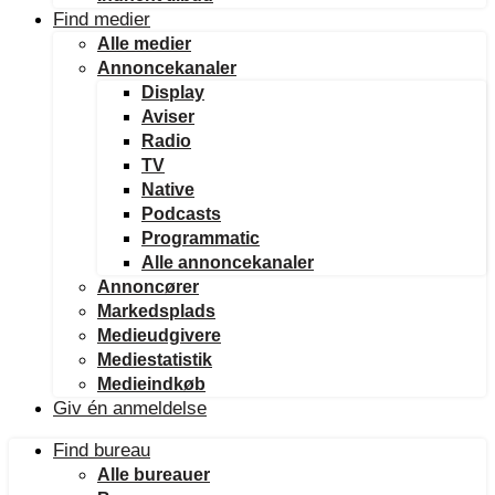
Find medier
Alle medier
Annoncekanaler
Display
Aviser
Radio
TV
Native
Podcasts
Programmatic
Alle annoncekanaler
Annoncører
Markedsplads
Medieudgivere
Mediestatistik
Medieindkøb
Giv én anmeldelse
Find bureau
Alle bureauer